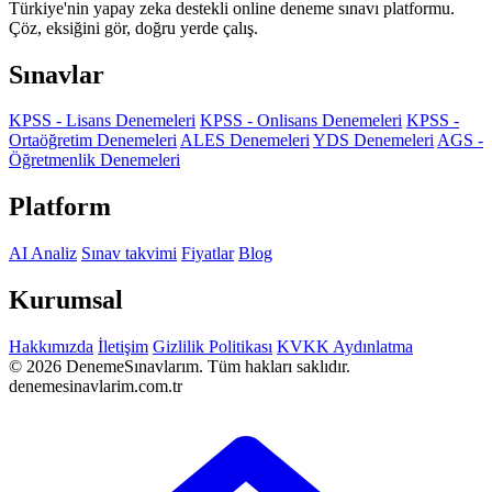
Türkiye'nin yapay zeka destekli online deneme sınavı platformu.
Çöz, eksiğini gör, doğru yerde çalış.
Sınavlar
KPSS - Lisans Denemeleri
KPSS - Onlisans Denemeleri
KPSS -
Ortaöğretim Denemeleri
ALES Denemeleri
YDS Denemeleri
AGS -
Öğretmenlik Denemeleri
Platform
AI Analiz
Sınav takvimi
Fiyatlar
Blog
Kurumsal
Hakkımızda
İletişim
Gizlilik Politikası
KVKK Aydınlatma
© 2026 DenemeSınavlarım. Tüm hakları saklıdır.
denemesinavlarim.com.tr