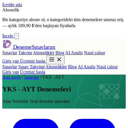
İçeriğe atla
Abonelik
Bir kategoriye abone ol,
o kategorideki tüm denemelere sınırsız eriş
— aylık 189,90 ₺'den başlayan fiyatlarla
İncele
Deneme
Sınavlarım
Sınavlar
Takvim
Abonelikler
Blog
AI Analiz
Nasıl çalışır
Giriş yap
Ücretsiz başla
Sınavlar
Sınav Takvimi
Abonelikler
Blog
AI Analiz
Nasıl çalışır
Giriş yap
Ücretsiz başla
Ana sayfa
/
Sınavlar
/
YKS - AYT
YKS - AYT Denemeleri
Alan Yeterlilik Testi deneme sinavlari.