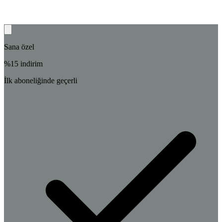
Sana özel
%
15
indirim
İlk aboneliğinde geçerli