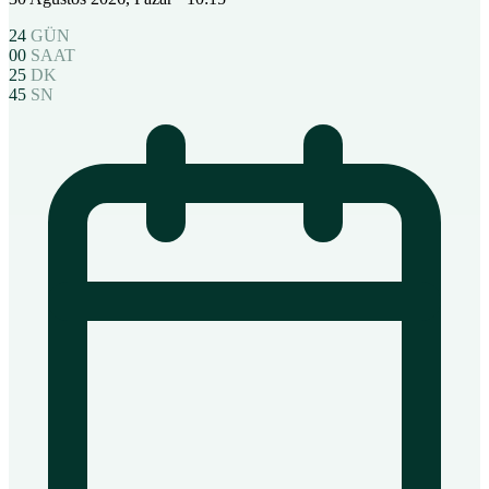
24
GÜN
00
SAAT
25
DK
44
SN