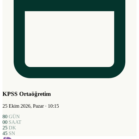
KPSS Ortaöğretim
25 Ekim 2026, Pazar
· 10:15
80
GÜN
00
SAAT
25
DK
44
SN