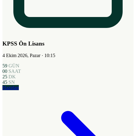
KPSS Ön Lisans
4 Ekim 2026, Pazar
· 10:15
59
GÜN
00
SAAT
25
DK
44
SN
Hazırlan