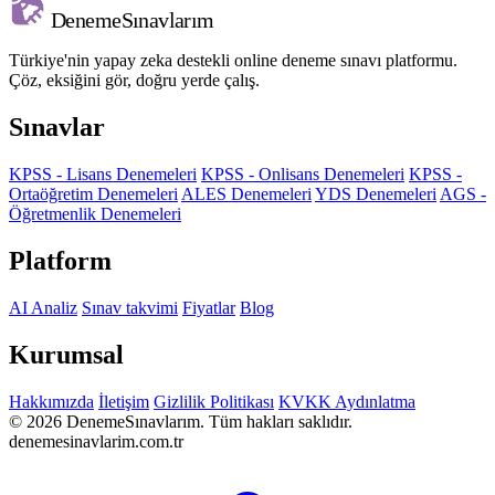
Deneme
Sınavlarım
Türkiye'nin yapay zeka destekli online deneme sınavı platformu.
Çöz, eksiğini gör, doğru yerde çalış.
Sınavlar
KPSS - Lisans Denemeleri
KPSS - Onlisans Denemeleri
KPSS -
Ortaöğretim Denemeleri
ALES Denemeleri
YDS Denemeleri
AGS -
Öğretmenlik Denemeleri
Platform
AI Analiz
Sınav takvimi
Fiyatlar
Blog
Kurumsal
Hakkımızda
İletişim
Gizlilik Politikası
KVKK Aydınlatma
© 2026 DenemeSınavlarım. Tüm hakları saklıdır.
denemesinavlarim.com.tr