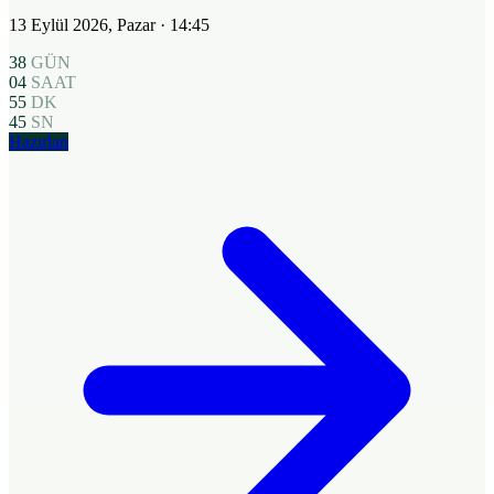
13 Eylül 2026, Pazar
· 14:45
38
GÜN
04
SAAT
55
DK
44
SN
Hazırlan