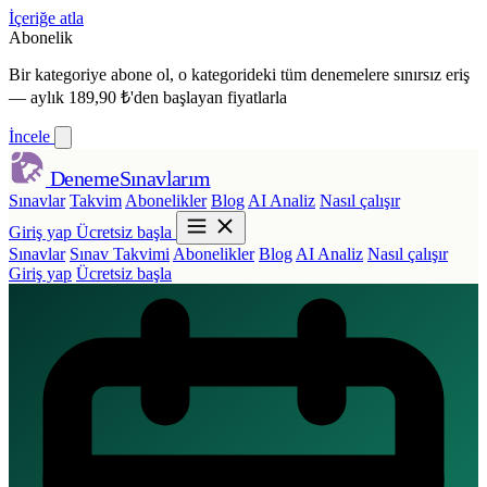
İçeriğe atla
Abonelik
Bir kategoriye abone ol,
o kategorideki tüm denemelere sınırsız eriş
— aylık 189,90 ₺'den başlayan fiyatlarla
İncele
Deneme
Sınavlarım
Sınavlar
Takvim
Abonelikler
Blog
AI Analiz
Nasıl çalışır
Giriş yap
Ücretsiz başla
Sınavlar
Sınav Takvimi
Abonelikler
Blog
AI Analiz
Nasıl çalışır
Giriş yap
Ücretsiz başla