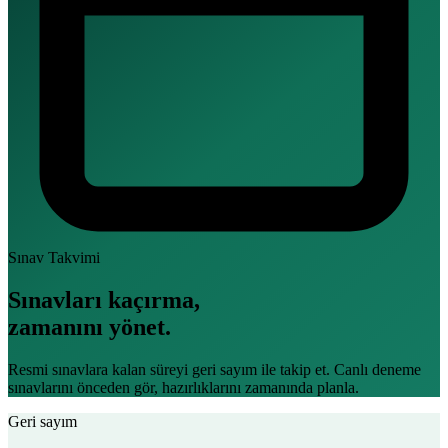
Sınav Takvimi
Sınavları kaçırma,
zamanını yönet.
Resmi sınavlara kalan süreyi geri sayım ile takip et. Canlı deneme
sınavlarını önceden gör, hazırlıklarını zamanında planla.
Geri sayım