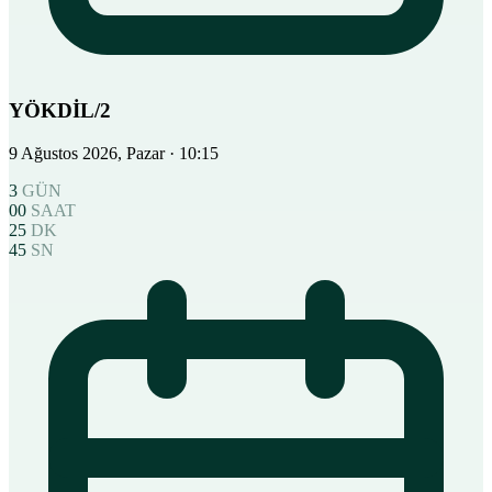
YÖKDİL/2
9 Ağustos 2026, Pazar
· 10:15
3
GÜN
00
SAAT
25
DK
44
SN