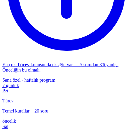
En çok
Türev
konusunda eksiğin var — 5 sorudan 3'ü yanlış.
Önceliğin bu olmalı.
Sana özel · haftalık program
7 günlük
Pzt
Türev
Temel kurallar + 20 soru
öncelik
Sal