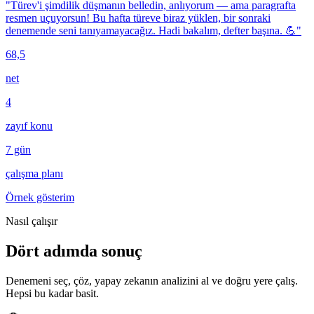
"Türev'i şimdilik düşmanın belledin, anlıyorum — ama paragrafta
resmen uçuyorsun! Bu hafta türeve biraz yüklen, bir sonraki
denemende seni tanıyamayacağız. Hadi bakalım, defter başına. 💪"
68,5
net
4
zayıf konu
7 gün
çalışma planı
Örnek gösterim
Nasıl çalışır
Dört adımda
sonuç
Denemeni seç, çöz, yapay zekanın analizini al ve doğru yere çalış.
Hepsi bu kadar basit.