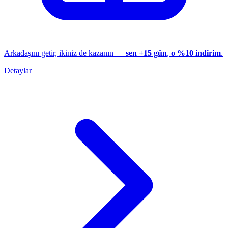
Arkadaşını getir, ikiniz de kazanın —
sen +15 gün
,
o %10 indirim
.
Detaylar