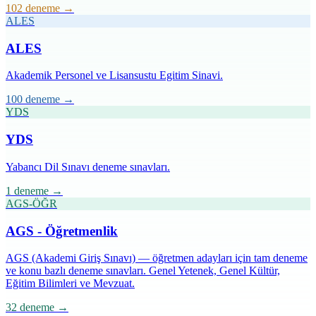
102 deneme
→
ALES
ALES
Akademik Personel ve Lisansustu Egitim Sinavi.
100 deneme
→
YDS
YDS
Yabancı Dil Sınavı deneme sınavları.
1 deneme
→
AGS-ÖĞR
AGS - Öğretmenlik
AGS (Akademi Giriş Sınavı) — öğretmen adayları için tam deneme
ve konu bazlı deneme sınavları. Genel Yetenek, Genel Kültür,
Eğitim Bilimleri ve Mevzuat.
32 deneme
→