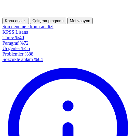
Konu analizi
Çalışma programı
Motivasyon
Son deneme · konu analizi
KPSS Lisans
Türev
%40
Paragraf
%72
Üçgenler
%55
Problemler
%88
Sözcükte anlam
%64