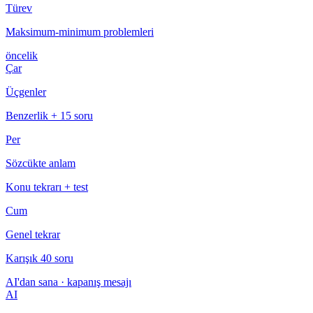
Türev
Maksimum-minimum problemleri
öncelik
Çar
Üçgenler
Benzerlik + 15 soru
Per
Sözcükte anlam
Konu tekrarı + test
Cum
Genel tekrar
Karışık 40 soru
AI'dan sana · kapanış mesajı
AI