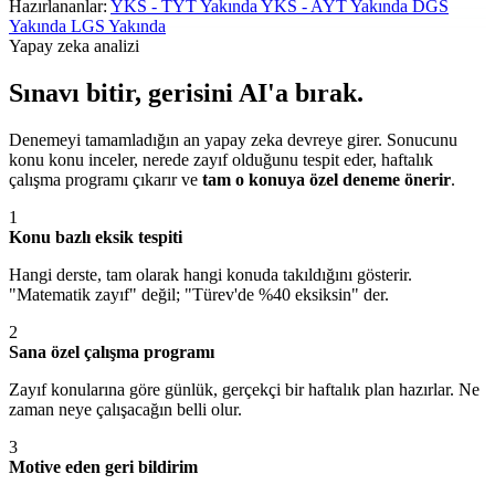
Hazırlananlar:
YKS - TYT
Yakında
YKS - AYT
Yakında
DGS
Yakında
LGS
Yakında
Yapay zeka analizi
Sınavı bitir, gerisini AI'a bırak.
Denemeyi tamamladığın an yapay zeka devreye girer. Sonucunu
konu konu inceler, nerede zayıf olduğunu tespit eder, haftalık
çalışma programı çıkarır ve
tam o konuya özel deneme önerir
.
1
Konu bazlı eksik tespiti
Hangi derste, tam olarak hangi konuda takıldığını gösterir.
"Matematik zayıf" değil; "Türev'de %40 eksiksin" der.
2
Sana özel çalışma programı
Zayıf konularına göre günlük, gerçekçi bir haftalık plan hazırlar. Ne
zaman neye çalışacağın belli olur.
3
Motive eden geri bildirim