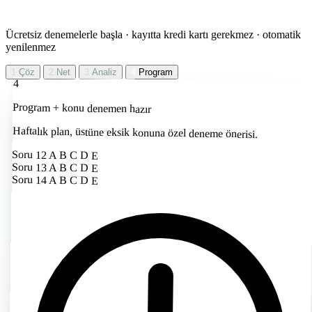
Ücretsiz denemelerle başla · kayıtta kredi kartı gerekmez · otomatik
yenilenmez
1
Çöz
2
Net
3
Analiz
4
Program
4
Program + konu denemen hazır
Haftalık plan, üstüne eksik konuna özel deneme önerisi.
Soru 12
A
B
C
D
E
Soru 13
A
B
C
D
E
Soru 14
A
B
C
D
E