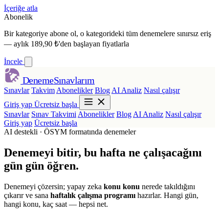
İçeriğe atla
Abonelik
Bir kategoriye abone ol,
o kategorideki tüm denemelere sınırsız eriş
— aylık 189,90 ₺'den başlayan fiyatlarla
İncele
Deneme
Sınavlarım
Sınavlar
Takvim
Abonelikler
Blog
AI Analiz
Nasıl çalışır
Giriş yap
Ücretsiz başla
Sınavlar
Sınav Takvimi
Abonelikler
Blog
AI Analiz
Nasıl çalışır
Giriş yap
Ücretsiz başla
AI destekli · ÖSYM formatında denemeler
Denemeyi bitir,
bu hafta ne çalışacağını
gün gün öğren.
Denemeyi çözersin; yapay zeka
konu konu
nerede takıldığını
çıkarır ve sana
haftalık çalışma programı
hazırlar. Hangi gün,
hangi konu, kaç saat — hepsi net.