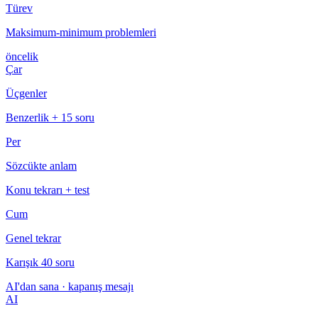
Türev
Maksimum-minimum problemleri
öncelik
Çar
Üçgenler
Benzerlik + 15 soru
Per
Sözcükte anlam
Konu tekrarı + test
Cum
Genel tekrar
Karışık 40 soru
AI'dan sana · kapanış mesajı
AI