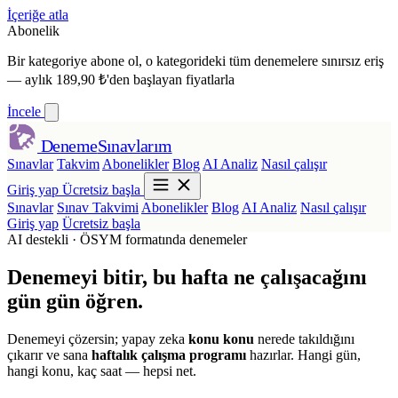
İçeriğe atla
Abonelik
Bir kategoriye abone ol,
o kategorideki tüm denemelere sınırsız eriş
— aylık 189,90 ₺'den başlayan fiyatlarla
İncele
Deneme
Sınavlarım
Sınavlar
Takvim
Abonelikler
Blog
AI Analiz
Nasıl çalışır
Giriş yap
Ücretsiz başla
Sınavlar
Sınav Takvimi
Abonelikler
Blog
AI Analiz
Nasıl çalışır
Giriş yap
Ücretsiz başla
AI destekli · ÖSYM formatında denemeler
Denemeyi bitir,
bu hafta ne çalışacağını
gün gün öğren.
Denemeyi çözersin; yapay zeka
konu konu
nerede takıldığını
çıkarır ve sana
haftalık çalışma programı
hazırlar. Hangi gün,
hangi konu, kaç saat — hepsi net.