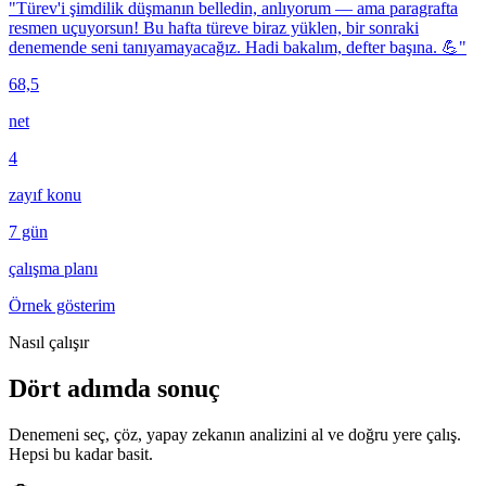
"Türev'i şimdilik düşmanın belledin, anlıyorum — ama paragrafta
resmen uçuyorsun! Bu hafta türeve biraz yüklen, bir sonraki
denemende seni tanıyamayacağız. Hadi bakalım, defter başına. 💪"
68,5
net
4
zayıf konu
7 gün
çalışma planı
Örnek gösterim
Nasıl çalışır
Dört adımda
sonuç
Denemeni seç, çöz, yapay zekanın analizini al ve doğru yere çalış.
Hepsi bu kadar basit.