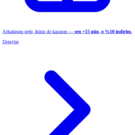
Arkadaşını getir, ikiniz de kazanın —
sen +15 gün
,
o %10 indirim
.
Detaylar