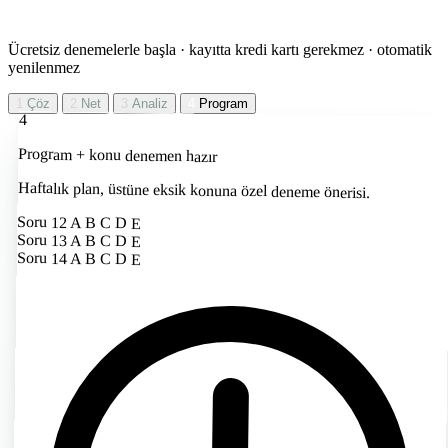
Ücretsiz denemelerle başla · kayıtta kredi kartı gerekmez · otomatik
yenilenmez
1
Çöz
2
Net
3
Analiz
4
Program
4
Program + konu denemen hazır
Haftalık plan, üstüne eksik konuna özel deneme önerisi.
Soru 12
A
B
C
D
E
Soru 13
A
B
C
D
E
Soru 14
A
B
C
D
E