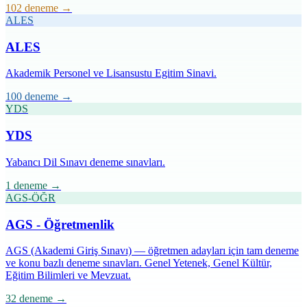
102 deneme
→
ALES
ALES
Akademik Personel ve Lisansustu Egitim Sinavi.
100 deneme
→
YDS
YDS
Yabancı Dil Sınavı deneme sınavları.
1 deneme
→
AGS-ÖĞR
AGS - Öğretmenlik
AGS (Akademi Giriş Sınavı) — öğretmen adayları için tam deneme
ve konu bazlı deneme sınavları. Genel Yetenek, Genel Kültür,
Eğitim Bilimleri ve Mevzuat.
32 deneme
→