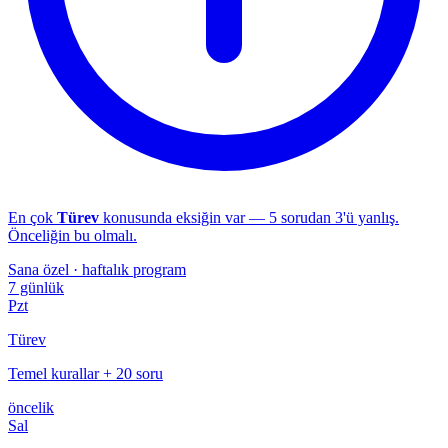
En çok
Türev
konusunda eksiğin var — 5 sorudan 3'ü yanlış.
Önceliğin bu olmalı.
Sana özel · haftalık program
7 günlük
Pzt
Türev
Temel kurallar + 20 soru
öncelik
Sal