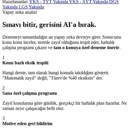
Hazırlananlar:
YKS - TYT
Yakında
YKS - AYT
Yakında
DGS
Yakında
LGS
Yakında
Yapay zeka analizi
Sınavı bitir, gerisini AI'a bırak.
Denemeyi tamamladığın an yapay zeka devreye girer. Sonucunu
konu konu inceler, nerede zayıf olduğunu tespit eder, haftalık
çalışma programı çıkarır ve
tam o konuya özel deneme önerir
.
1
Konu bazlı eksik tespiti
Hangi derste, tam olarak hangi konuda takıldığını gösterir.
"Matematik zayıf" değil; "Türev'de %40 eksiksin" der.
2
Sana özel çalışma programı
Zayıf konularına göre günlük, gerçekçi bir haftalık plan hazırlar. Ne
zaman neye çalışacağın belli olur.
3
Motive eden geri bildirim