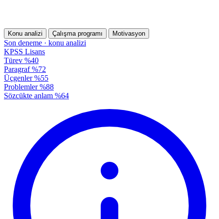
Konu analizi
Çalışma programı
Motivasyon
Son deneme · konu analizi
KPSS Lisans
Türev
%40
Paragraf
%72
Üçgenler
%55
Problemler
%88
Sözcükte anlam
%64